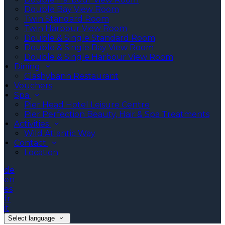
Double Bay View Room
Twin Standard Room
Twin Harbour View Room
Double & Single Standard Room
Double & Single Bay View Room
Double & Single Harbour View Room
Dining
Clashybann Restaurant
Vouchers
Spa
Pier Head Hotel Leisure Centre
Pier Perfection Beauty, Hair & Spa Treatments
Activities
Wild Atlantic Way
Contact
Location
de
en
es
fr
it
Select language