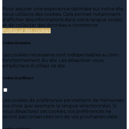
Pour assurer une expérience optimale sur notre site,
nous utilisons des cookies. Cela permet notamment
d'afficher des informations dans votre langue locale,
et de collecter des données e-commerce.
Politique des cookies
Cookies nécessaires
Les cookies nécessaires sont indispensables au bon
fonctionnement du site. Les désactiver vous
empêchera d’utiliser ce site.
Cookies de préférence
Les cookies de préférence permettent de mémoriser
vos choix (par exemple la langue sélectionnée). Si
vous désactivez ces cookies, vos préférences ne
seront pas conservées lors de vos prochaines visite
Cookies analytiques