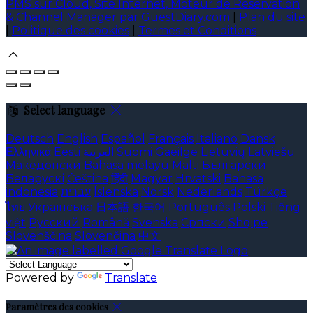
PMS sur Cloud, Site Internet, Moteur de Réservation
& Channel Manager par GuestDiary.com
|
Plan du site
|
Politique des cookies
|
Termes et Conditions
Select language
Deutsch
English
Español
Français
Italiano
Dansk
Ελληνικά
Eesti
العربية
Suomi
Gaeilge
Lietuvių
Latviešu
Македонски
Bahasa melayu
Malti
Български
Беларускі
Čeština
हिंदी
Magyar
Hrvatski
Bahasa
indonesia
עברית
Íslenska
Norsk
Nederlands
Türkçe
ไทย
Українська
日本語
한국어
Português
Polski
Tiếng
việt
Русский
Română
Svenska
Српски
Shqipe
Slovenščina
Slovenčina
中文
Powered by
Translate
Paramètres des cookies