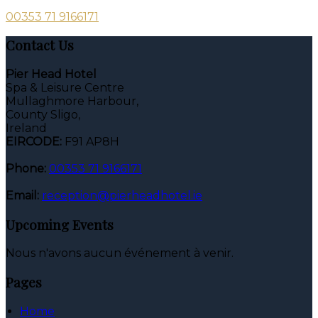
00353 71 9166171
Contact Us
Pier Head Hotel
Spa & Leisure Centre
Mullaghmore Harbour,
County Sligo,
Ireland
EIRCODE:
F91 AP8H
Phone:
00353 71 9166171
Email:
reception@pierheadhotel.ie
Upcoming Events
Nous n'avons aucun événement à venir.
Pages
Home