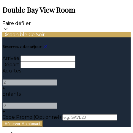
Double Bay View Room
Faire défiler
Disponible Ce Soir
Réservez votre séjour
Arrivée
Départ
Adultes
-
+
Enfants
-
+
Code Promo
(
Optionnel
)